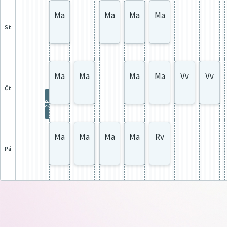
Ma
Ma
Ma
Ma
st
Ma
Ma
Ma
Ma
Vv
Vv
čt
2.P
Ma
Ma
Ma
Ma
Rv
pá