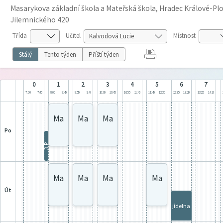
Masarykova základní škola a Mateřská škola, Hradec Králové-Plot
Jilemnického 420
Třída
Učitel
Místnost
Stálý
Tento týden
Příští týden
0
1
2
3
4
5
6
7
7:00
7:45
8:00
8:45
8:55
9:40
10:00
10:45
10:55
11:40
11:45
12:30
12:35
13:20
13:25
14:10
Ma
Ma
Ma
po
3.P
Ma
Ma
Ma
Ma
út
jídelna