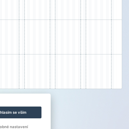
hlasím se vším
obné nastavení