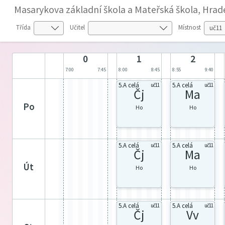
Masarykova základní škola a Mateřská škola, Hrade
Třída
Učitel
Místnost
0
1
2
7:00
7:45
8:00
8:45
8:55
9:40
5.A celá
5.A celá
uč11
uč11
Čj
Ma
po
Ho
Ho
5.A celá
5.A celá
uč11
uč11
Čj
Ma
út
Ho
Ho
5.A celá
5.A celá
uč11
uč11
Čj
Vv