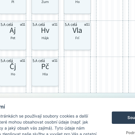
Pl
Zum
Ho
5.A celá
5.A celá
5.A celá
uč11
uč11
uč11
Aj
Hv
Vla
Pet
Hájk
Frí
5.A celá
5.A celá
uč11
uč11
Čj
Pč
Ho
Hla
mí
ránkách se používají soubory cookies a další
Sou
 které mohou obsahovat osobní údaje (např. jak
ky a jaký obsah vás zajímá). Tyto údaje nám
Podr
zlepšovat naše služby a vyvíjet pro Vás a ostatní