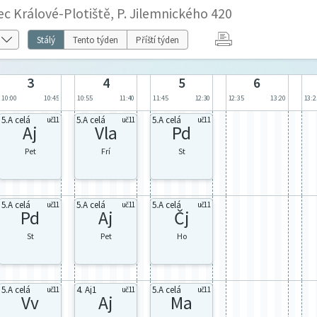
c Králové-Plotiště, P. Jilemnického 420
Stálý
Tento týden
Příští týden
3
4
5
6
10:00
10:45
10:55
11:40
11:45
12:30
12:35
13:20
13:2
5.A celá
5.A celá
5.A celá
uč11
uč11
uč11
Aj
Vla
Pd
Pet
Frí
St
5.A celá
5.A celá
5.A celá
uč11
uč11
uč11
Pd
Aj
Čj
St
Pet
Ho
5.A celá
4. Aj1
5.A celá
uč11
uč11
uč11
Vv
Aj
Ma