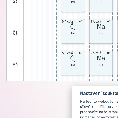
st
Ho
Pl
5.A celá
5.A celá
uč11
uč11
Čj
Ma
čt
Ho
Ho
5.A celá
5.A celá
uč11
uč11
Čj
Ma
pá
Ho
Ho
Nastavení soukro
Na těchto webových st
síťové identifikátory,
procházíte naše strán
pomáhají provozovat a 