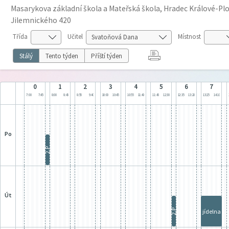
Masarykova základní škola a Mateřská škola, Hradec Králové-Plot
Jilemnického 420
Třída
Učitel
Místnost
Stálý
Tento týden
Příští týden
0
1
2
3
4
5
6
7
7:00
7:45
8:00
8:45
8:55
9:40
10:00
10:45
10:55
11:40
11:45
12:30
12:35
13:20
13:25
14:10
po
2.P
út
2.P
jídelna