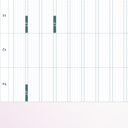
st
2.P
2.P
čt
pá
2.P