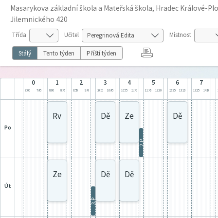
Masarykova základní škola a Mateřská škola, Hradec Králové-Plot
Jilemnického 420
Třída
Učitel
Místnost
Stálý
Tento týden
Příští týden
0
1
2
3
4
5
6
7
7:00
7:45
8:00
8:45
8:55
9:40
10:00
10:45
10:55
11:40
11:45
12:30
12:35
13:20
13:25
14:10
Rv
Dě
Ze
Dě
po
2.P
Ze
Dě
Dě
út
3.P