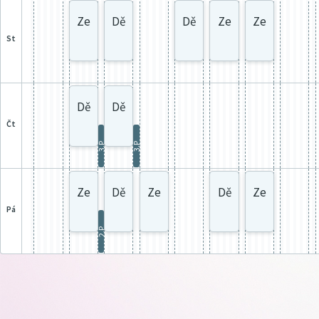
Ze
Dě
Dě
Ze
Ze
st
Dě
Dě
čt
3.P
3.P
Ze
Dě
Ze
Dě
Ze
pá
2.P