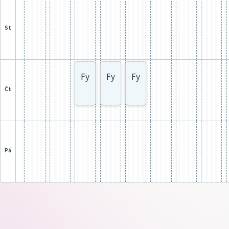
st
Fy
Fy
Fy
čt
pá