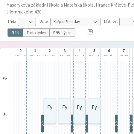
Masarykova základní škola a Mateřská škola, Hradec Králové-Plot
Jilemnického 420
Třída
Učitel
Místnost
Stálý
Tento týden
Příští týden
0
1
2
3
4
5
6
7
7:00
7:45
8:00
8:45
8:55
9:40
10:00
10:45
10:55
11:40
11:45
12:30
12:35
13:20
13:25
14:10
po
Fy
Fy
Fy
Fy
út
2.P
2.P
2.P
2.P
2.P