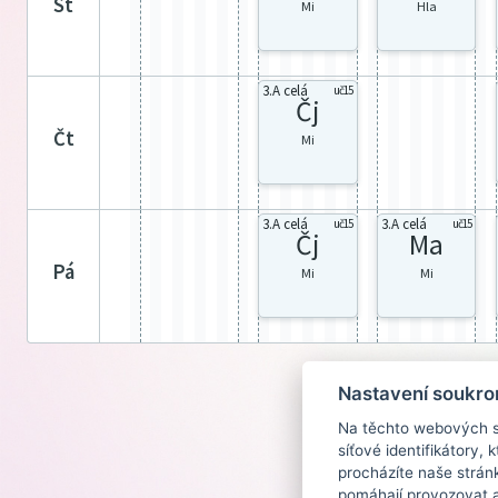
st
Mi
Hla
3.A celá
uč15
Čj
čt
Mi
3.A celá
3.A celá
uč15
uč15
Čj
Ma
pá
Mi
Mi
Nastavení soukro
Na těchto webových st
síťové identifikátory,
procházíte naše strán
pomáhají provozovat a 