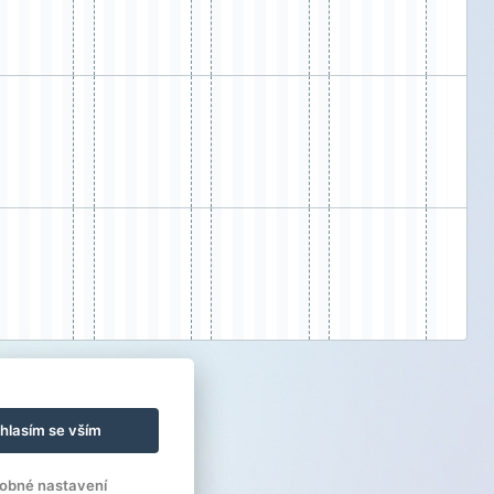
hlasím se vším
obné nastavení