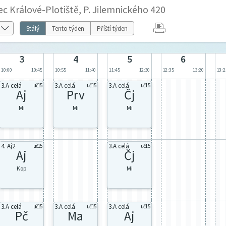
c Králové-Plotiště, P. Jilemnického 420
Stálý
Tento týden
Příští týden
3
4
5
6
10:00
10:45
10:55
11:40
11:45
12:30
12:35
13:20
13:2
3.A celá
3.A celá
3.A celá
uč15
uč15
uč15
Aj
Prv
Čj
Mi
Mi
Mi
4. Aj2
3.A celá
uč15
uč15
Aj
Čj
Kop
Mi
3.A celá
3.A celá
3.A celá
uč15
uč15
uč15
Pč
Ma
Aj