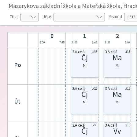
Masarykova základní škola a Mateřská škola, Hrade
Třída
Učitel
Místnost
0
1
2
7:00
7:45
8:00
8:45
8:55
9:40
3.A celá
3.A celá
uč15
uč15
Čj
Ma
po
Mi
Mi
3.A celá
3.A celá
uč15
uč15
Čj
Ma
út
Mi
Mi
3.A celá
3.A celá
uč15
uč15
Čj
Vv