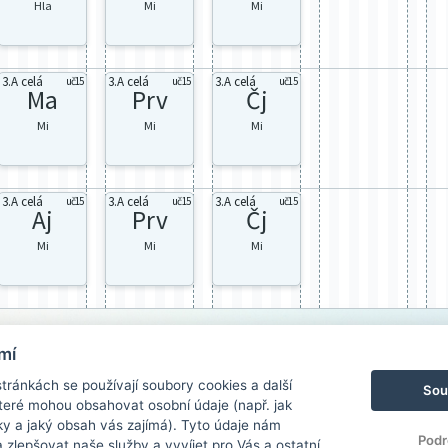
Hla
Mi
Mi
3.A celá
3.A celá
3.A celá
uč15
uč15
uč15
Ma
Prv
Čj
Mi
Mi
Mi
3.A celá
3.A celá
3.A celá
uč15
uč15
uč15
Aj
Prv
Čj
Mi
Mi
Mi
mí
ránkách se používají soubory cookies a další
Sou
 které mohou obsahovat osobní údaje (např. jak
ky a jaký obsah vás zajímá). Tyto údaje nám
Podr
zlepšovat naše služby a vyvíjet pro Vás a ostatní