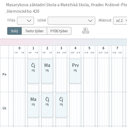
Masarykova základní škola a Mateřská škola, Hradec Králové-Plot
Jilemnického 420
Třída
Učitel
Místnost
Stálý
Tento týden
Příští týden
0
1
2
3
4
5
6
7
7:00
7:45
8:00
8:45
8:55
9:40
10:00
10:45
10:55
11:40
11:45
12:30
12:35
13:20
13:25
14:10
Čj
Ma
Prv
Hj
Hj
Hj
po
Ma
Čj
Čj
Hj
Hj
Hj
út