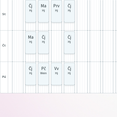
Čj
Ma
Prv
Čj
Hj
Hj
Hj
Hj
st
Ma
Čj
Čj
Hj
Hj
Hj
čt
Čj
Pč
Vv
Čj
Hj
Wein
Hj
Hj
pá