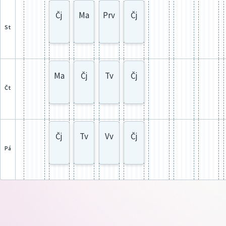
Čj
Ma
Prv
Čj
st
Ma
Čj
Tv
Čj
čt
Čj
Tv
Vv
Čj
pá