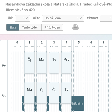
Masarykova základní škola a Mateřská škola, Hradec Králové-Plot
Jilemnického 420
Třída
Učitel
Místnost
Stálý
Tento týden
Příští týden
0
1
2
3
4
5
6
7
7:00
7:45
8:00
8:45
8:55
9:40
10:00
10:45
10:55
11:40
11:45
12:30
12:35
13:20
13:25
14:10
Čj
Ma
Tv
Prv
po
Ma
Čj
Čj
Tv
út
jídelna
př
př
př
př
př