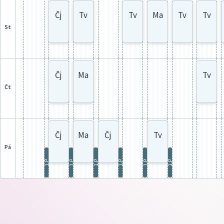
Čj
Tv
Tv
Ma
Tv
Tv
st
Čj
Ma
Tv
čt
Čj
Ma
Čj
Tv
pá
1.P
1.P
1.P
1.P
1.P
1.P