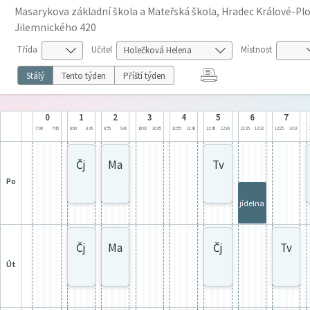
Masarykova základní škola a Mateřská škola, Hradec Králové-Plot
Jilemnického 420
Třída
Učitel
Místnost
Stálý
Tento týden
Příští týden
0
1
2
3
4
5
6
7
7:00
7:45
8:00
8:45
8:55
9:40
10:00
10:45
10:55
11:40
11:45
12:30
12:35
13:20
13:25
14:10
Čj
Ma
Tv
po
jídelna
Čj
Ma
Čj
Tv
út