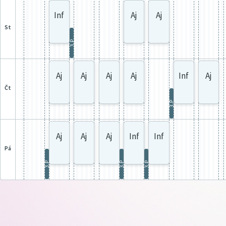
Inf
Aj
Aj
st
3.P
Aj
Aj
Aj
Aj
Inf
Aj
čt
3.P
Aj
Aj
Aj
Inf
Inf
pá
3.P
3.P
3.P