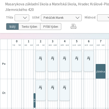
Masarykova základní škola a Mateřská škola, Hradec Králové-Plot
Jilemnického 420
Třída
Učitel
Místnost
Stálý
Tento týden
Příští týden
0
1
2
3
4
5
6
7
7:00
7:45
8:00
8:45
8:55
9:40
10:00
10:45
10:55
11:40
11:45
12:30
12:35
13:20
13:25
14:10
Aj
Aj
Aj
Aj
Aj
po
jídelna
Aj
Aj
Aj
út
3.P