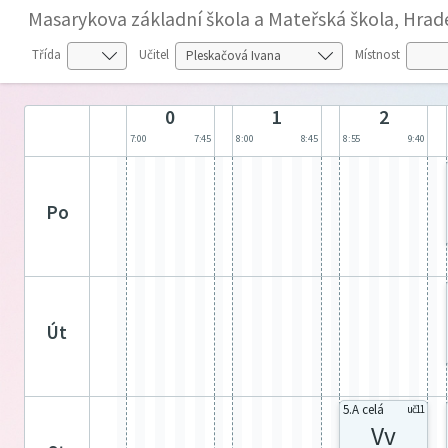
Masarykova základní škola a Mateřská škola, Hrade
Třída
Učitel
Místnost
0
1
2
7:00
7:45
8:00
8:45
8:55
9:40
po
út
5.A celá
uč11
Vv