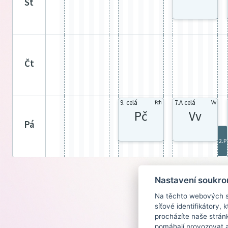
st
čt
9. celá
7.A celá
f-ch
Vv
Pč
Vv
pá
2.P
Nastavení soukro
Na těchto webových st
síťové identifikátory,
procházíte naše strán
pomáhají provozovat a 