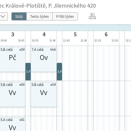
c Králové-Plotiště, P. Jilemnického 420
Stálý
Tento týden
Příští týden
3
4
5
6
10:00
10:45
10:55
11:40
11:45
12:30
12:35
13:20
13:2
5.B celá
7.A celá
uč14
klub
Pč
Ov
3.P
3.P
5.B celá
5.B celá
uč14
uč14
Vv
Vv
5.A celá
uč11
Vv