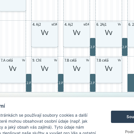
4. Aj2
4. Aj2
6. 2Aj1
6. 
uč14
uč14
Vv
Vv
Vv
Vv
2.P
2.P
7.A celá
9. Chl
7.B celá
7.B celá
Vv
Vv
Vv
Vv
Vv
Vv
Vv
Vv
2.P
2.P
2.P
mí
ránkách se používají soubory cookies a další
Sou
 které mohou obsahovat osobní údaje (např. jak
ky a jaký obsah vás zajímá). Tyto údaje nám
Podr
zlepšovat naše služby a vyvíjet pro Vás a ostatní