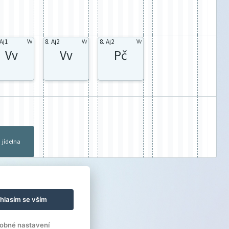
2Aj1
8. Aj2
8. Aj2
Vv
Vv
Vv
Vv
Vv
Pč
jídelna
hlasím se vším
obné nastavení