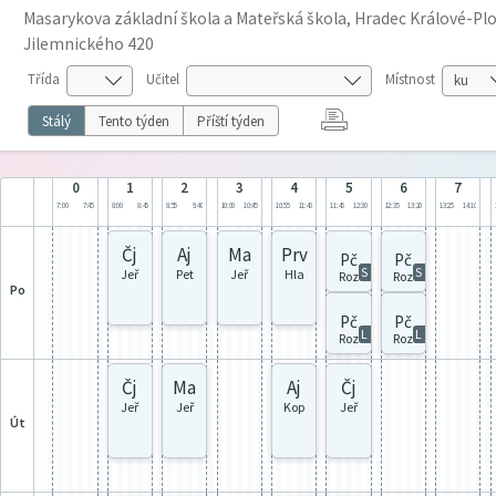
Masarykova základní škola a Mateřská škola, Hradec Králové-Plot
Jilemnického 420
Třída
Učitel
Místnost
Stálý
Tento týden
Příští týden
0
1
2
3
4
5
6
7
7:00
7:45
8:00
8:45
8:55
9:40
10:00
10:45
10:55
11:40
11:45
12:30
12:35
13:20
13:25
14:10
Čj
Aj
Ma
Prv
Pč
Pč
S
S
Jeř
Pet
Jeř
Hla
Roz
Roz
po
Pč
Pč
L
L
Roz
Roz
Čj
Ma
Aj
Čj
Jeř
Jeř
Kop
Jeř
út