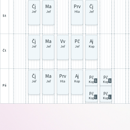
Čj
Ma
Prv
Čj
Jeř
Jeř
Hla
Jeř
st
Čj
Ma
Vv
Pč
Aj
Jeř
Jeř
Jeř
Jeř
Kop
čt
Čj
Ma
Prv
Aj
Pč
Pč
S
S
Jeř
Jeř
Hla
Kop
Kop
Kop
pá
Pč
Pč
L
L
Kop
Kop