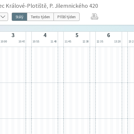
c Králové-Plotiště, P. Jilemnického 420
Stálý
Tento týden
Příští týden
3
4
5
6
10:00
10:45
10:55
11:40
11:45
12:30
12:35
13:20
13:2