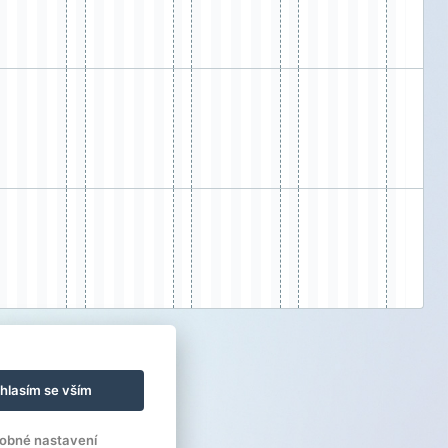
hlasím se vším
obné nastavení