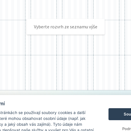
Vyberte rozvrh ze seznamu výše
mí
ránkách se používají soubory cookies a další
Sou
 které mohou obsahovat osobní údaje (např. jak
ky a jaký obsah vás zajímá). Tyto údaje nám
Podr
zlepšovat naše služby a vyvíjet pro Vás a ostatní