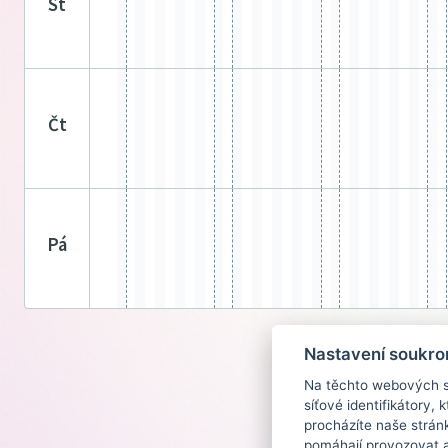
st
čt
pá
Nastavení soukro
Na těchto webových st
síťové identifikátory,
procházíte naše strán
pomáhají provozovat a 