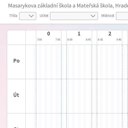
Masarykova základní škola a Mateřská škola, Hrade
Třída
Učitel
Místnost
0
1
2
7:00
7:45
8:00
8:45
8:55
9:40
po
út